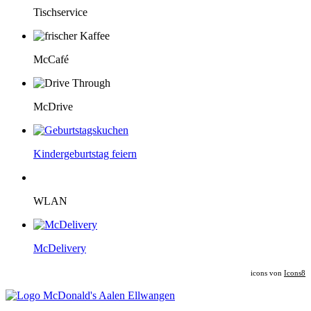
Tischservice
McCafé
McDrive
Kindergeburtstag feiern
WLAN
McDelivery
icons von
Icons8